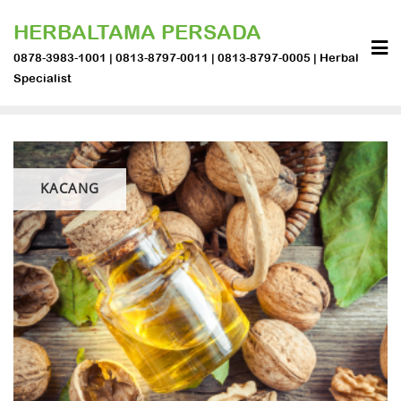
Skip
HERBALTAMA PERSADA
to
content
0878-3983-1001 | 0813-8797-0011 | 0813-8797-0005 | Herbal
Specialist
KACANG