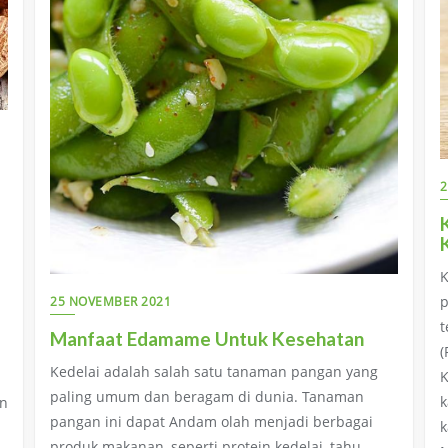
2
K
p
25 NOVEMBER 2021
t
Manfaat Edamame Untuk Kesehatan
(
Kedelai adalah salah satu tanaman pangan yang
K
paling umum dan beragam di dunia. Tanaman
k
an
pangan ini dapat Andam olah menjadi berbagai
k
produk makanan, seperti protein kedelai, tahu,