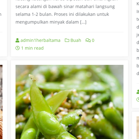
K
secara alami di bawah sinar matahari langsung
I
h
selama 1-2 bulan. Proses ini dilakukan untuk
t
mengumpulkan minyak dalam […]
d
j
admin1herbaltama
Buah
0
d
1 min read
b
m
b
d